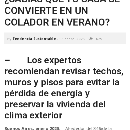
a
CONVIERTE EN UN
COLADOR EN VERANO?
v
By
Tendencia Sustentable
-
15 enero, 2025
625
i
–
Los expertos
g
recomiendan revisar techos,
a
muros y pisos para evitar la
pérdida de energía y
t
preservar la vivienda del
i
clima exterior
Buenos Aires, enero 2025.
– Alrededor del 34%de la
o