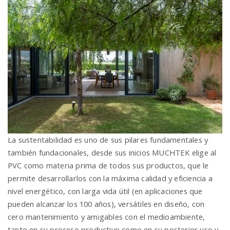
n
La sustentabilidad es uno de sus pilares fundamentales y
también fundacionales, desde sus inicios MUCHTEK elige al
PVC como materia prima de todos sus productos, que le
permite desarrollarlos con la máxima calidad y eficiencia a
nivel energético, con larga vida útil (en aplicaciones que
pueden alcanzar los 100 años), versátiles en diseño, con
cero mantenimiento y amigables con el medioambiente,
tanto en su proceso productivo como en su posterior uso y