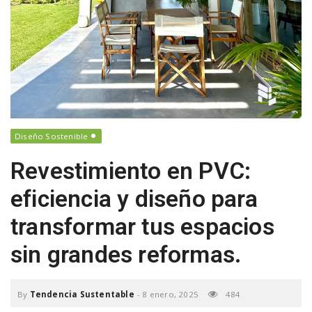
a
v
i
Diseño Sostenible
g
Revestimiento en PVC:
a
eficiencia y diseño para
transformar tus espacios
t
sin grandes reformas.
i
By
Tendencia Sustentable
-
8 enero, 2025
484
o