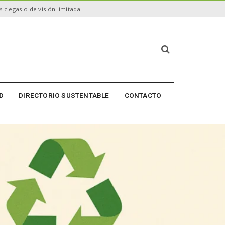
 ciegas o de visión limitada
B
ú
s
q
u
D
DIRECTORIO SUSTENTABLE
CONTACTO
e
d
a