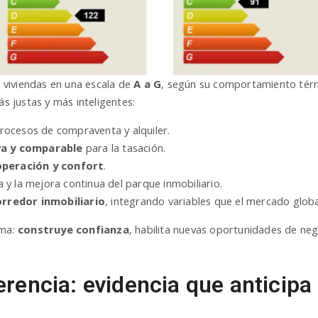
s viviendas en una escala de
A a G
, según su comportamiento térmi
ás justas y más inteligentes:
rocesos de compraventa y alquiler.
va y comparable
para la tasación.
operación y confort
.
ia y la mejora continua del parque inmobiliario.
orredor inmobiliario
, integrando variables que el mercado globa
rma:
construye confianza
, habilita nuevas oportunidades de ne
rencia: evidencia que anticipa