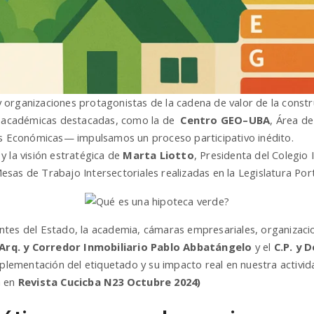
y organizaciones protagonistas de la cadena de valor de la constr
es académicas destacadas, como la de
Centro GEO–UBA
, Área d
as Económicas— impulsamos un proceso participativo inédito.
l y la visión estratégica de
Marta Liotto
, Presidenta del Colegio 
esas de Trabajo Intersectoriales realizadas en la Legislatura Por
tes del Estado, la academia, cámaras empresariales, organizacion
Arq. y
Corredor Inmobiliario Pablo Abbatángelo
y el
C.P. y 
mplementación del etiquetado y su impacto real en nuestra activid
a en
Revista Cucicba N23 Octubre 2024)