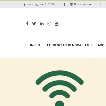
S
jueves, agosto 6, 2026
|
Nuestro equipo
|
k
i
p
t
o
m
a
i
n
INICIO
EFICIENCIA Y RENOVABLES
ARQ 
c
o
n
t
e
n
t