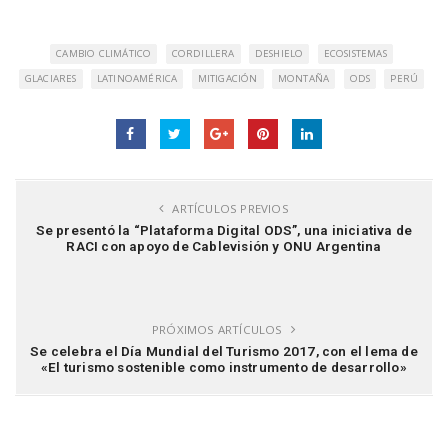
CAMBIO CLIMÁTICO
CORDILLERA
DESHIELO
ECOSISTEMAS
GLACIARES
LATINOAMÉRICA
MITIGACIÓN
MONTAÑA
ODS
PERÚ
ARTÍCULOS PREVIOS
Se presentó la “Plataforma Digital ODS”, una iniciativa de
RACI con apoyo de Cablevisión y ONU Argentina
PRÓXIMOS ARTÍCULOS
Se celebra el Día Mundial del Turismo 2017, con el lema de
«El turismo sostenible como instrumento de desarrollo»