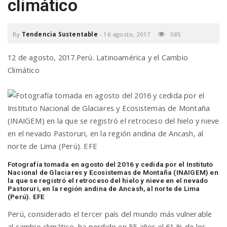
climático
a
By
Tendencia Sustentable
-
16 agosto, 2017
585
v
12 de agosto, 2017.Perú. Latinoamérica y el Cambio
Climático
i
g
a
t
Fotografía tomada en agosto del 2016 y cedida por el Instituto
Nacional de Glaciares y Ecosistemas de Montaña (INAIGEM) en
la que se registró el retroceso del hielo y nieve en el nevado
Pastoruri, en la región andina de Ancash, al norte de Lima
i
(Perú). EFE
Perú, considerado el tercer país del mundo más vulnerable
o
al cambio climático, ha perdido en 55 años el 61 % de los