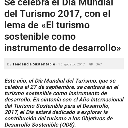
Se celebra el Día Mundial
a
del Turismo 2017, con el
lema de «El turismo
v
sostenible como
i
instrumento de desarrollo»
g
By
Tendencia Sustentable
-
16 agosto, 2017
367
a
Este año, el Día Mundial del Turismo, que se
celebra el 27 de septiembre, se centrará en el
t
turismo sostenible como instrumento de
desarrollo. En sintonía con el Año Internacional
del Turismo Sostenible para el Desarrollo,
i
2017, el Día estará dedicado a explorar la
contribución del turismo a los Objetivos de
Desarrollo Sostenible (ODS).
o