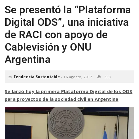
Se presentó la “Plataforma
a
Digital ODS”, una iniciativa
v
de RACI con apoyo de
Cablevisión y ONU
i
Argentina
g
By
Tendencia Sustentable
-
16 agosto, 2017
363
a
Se lanzó hoy la primera Plataforma Digital de los ODS
para proyectos de la sociedad civil en Argentina
t
i
o