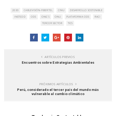
2030
CABLEVISIÓN-FIBERTEL
CINU
DESARROLLO SOSTENIBLE
INSTEDD
ODS
ONG´S
ONU
PLATAFORMA ODS
RACI
TERCER SECTOR
TICS
ARTÍCULOS PREVIOS
Encuentros sobre Estrategias Ambientales
PRÓXIMOS ARTÍCULOS
Perú, considerado el tercer país del mundo más
vulnerable al cambio climático