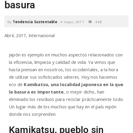
basura
a
By
Tendencia Sustentable
-
4 mayo, 2017
468
v
Abril, 2017, Internacional
i
Japón es ejemplo en muchos aspectos relacionados con
g
la eficiencia, limpieza y calidad de vida. Ya vimos que
hasta piensan en nosotros, los occidentales, a la hora
de utilizar sus sofisticados váteres. Hoy nos hacemos
a
eco de
Kamikatsu, una localidad japonesa en la que
la basura es importante
, o mejor dicho, han
t
eliminado los residuos para reciclar prácticamente todo.
Un lugar más de los muchos que hay en el país nipón
donde nos sorprenden.
i
Kamikatsu, pueblo sin
o