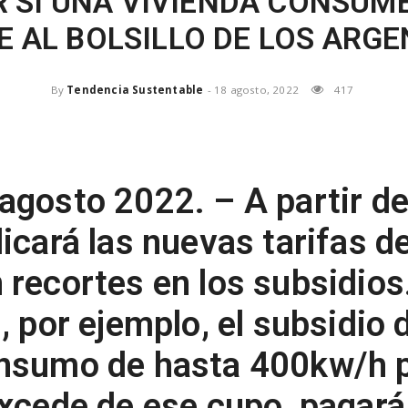
 SI UNA VIVIENDA CONSUME
 AL BOLSILLO DE LOS ARG
By
Tendencia Sustentable
-
18 agosto, 2022
417
 agosto 2022. –
A partir d
icará las nuevas tarifas de
 recortes en los subsidios.
, por ejemplo, el subsidio d
onsumo de hasta 400kw/h p
excede de ese cupo, pagará 