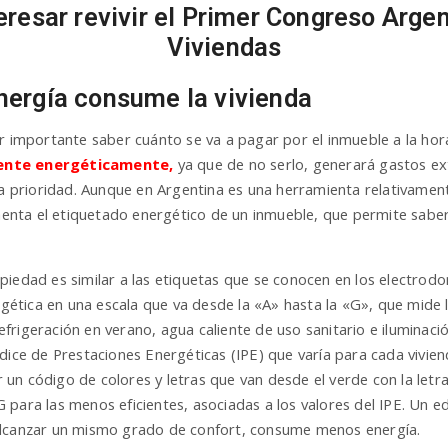
resar revivir el Primer Congreso Arge
Viviendas
ergía consume la vivienda
r importante saber cuánto se va a pagar por el inmueble a la hor
ente energéticamente,
ya que de no serlo, generará gastos extr
una prioridad. Aunque en Argentina es una herramienta relativame
nta el etiquetado energético de un inmueble, que permite saber
piedad es similar a las etiquetas que se conocen en los electrod
ergética en una escala que va desde la «A» hasta la «G», que mide 
 refrigeración en verano, agua caliente de uso sanitario e iluminació
dice de Prestaciones Energéticas (IPE) que varía para cada viviend
por un código de colores y letras que van desde el verde con la le
 G para las menos eficientes, asociadas a los valores del IPE. Un ed
alcanzar un mismo grado de confort, consume menos energía.