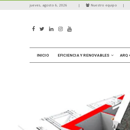
S
jueves, agosto 6, 2026
|
Nuestro equipo
|
k
i
p
t
o
m
a
i
n
INICIO
EFICIENCIA Y RENOVABLES
ARQ 
c
o
n
t
e
n
t