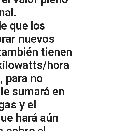
nal.
e que los
orar nuevos
 también tienen
kilowatts/hora
, para no
 le sumará en
gas y el
que hará aún
 sobre el