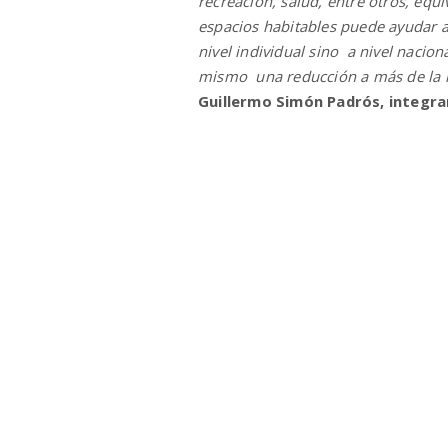
recreación, salud, entre otros, equi
espacios habitables puede ayudar a
nivel individual sino a nivel nacio
mismo una reducción a más de la m
Guillermo Simón Padrós
, integr