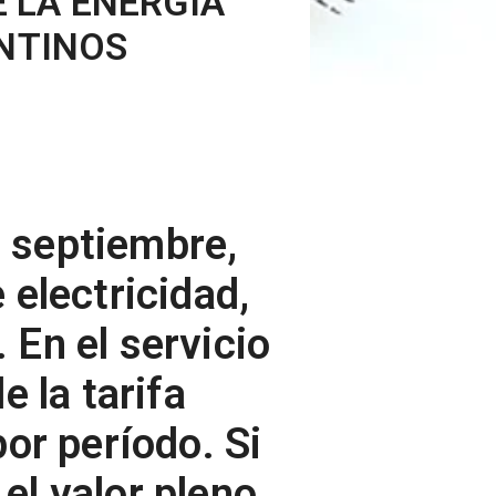
 LA ENERGÍA
ENTINOS
e septiembre,
 electricidad,
 En el servicio
e la tarifa
or período. Si
el valor pleno