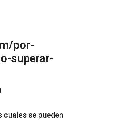
om/por-
o-superar-
a
os cuales se pueden