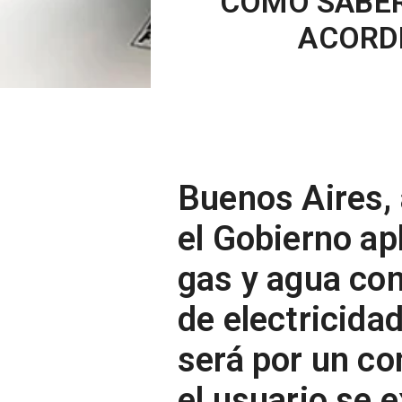
CÓMO SABER
ACORDE
Buenos Aires,
el Gobierno apl
gas y agua con
de electricidad
será por un c
el usuario se 