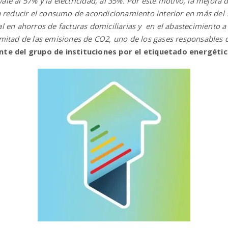
vale al 57% y la electricidad, al 35%. Por este motivo, la mejora d
 reducir el consumo de acondicionamiento interior en más del 
nal en ahorros de facturas domiciliarias y en el abastecimiento a
itad de las emisiones de CO2, uno de los gases responsables d
ante del grupo de instituciones por el etiquetado energétic