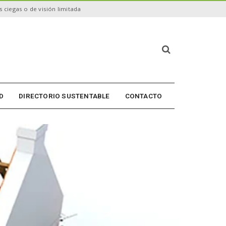
 ciegas o de visión limitada
B
ú
s
q
u
D
DIRECTORIO SUSTENTABLE
CONTACTO
e
d
a