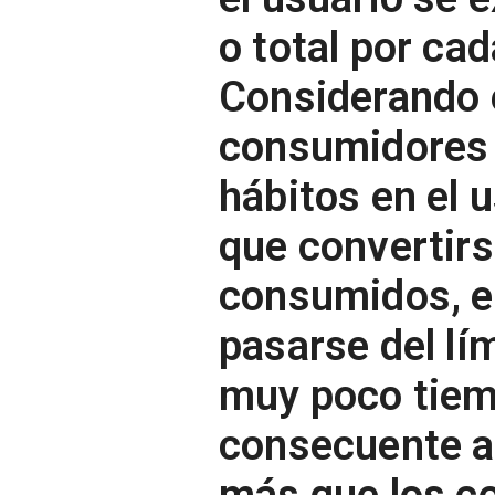
o total por ca
Considerando e
consumidores 
hábitos en el 
que convertirs
consumidos, en
pasarse del lí
muy poco tiemp
consecuente a
más que los c