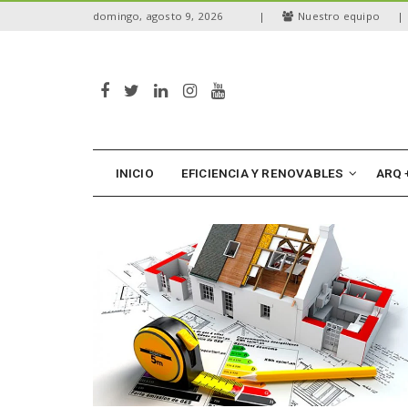
S
domingo, agosto 9, 2026
|
Nuestro equipo
|
k
i
p
t
o
m
a
i
n
INICIO
EFICIENCIA Y RENOVABLES
ARQ 
c
o
n
t
e
n
t