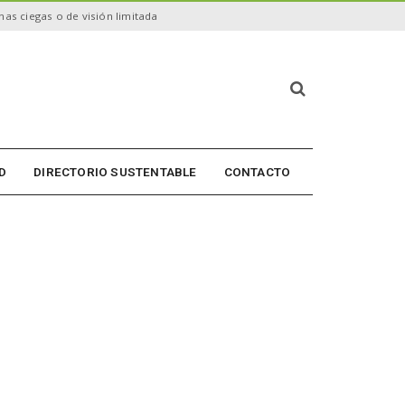
as ciegas o de visión limitada
B
ú
s
q
u
D
DIRECTORIO SUSTENTABLE
CONTACTO
e
d
a