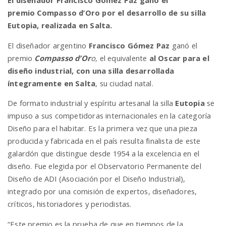
premio Compasso d’Oro por el desarrollo de su silla
a
Eutopia, realizada en Salta.
v
El diseñador argentino
Francisco Gómez Paz
ganó el
premio
Compasso d’Or
o,
el equivalente
al Oscar para el
diseño industrial, con una silla desarrollada
i
íntegramente en Salta
, su ciudad natal.
De formato industrial y espíritu artesanal la silla
Eutopia
se
g
impuso a sus competidoras internacionales en la categoría
Diseño para el habitar. Es la primera vez que una pieza
a
producida y fabricada en el país resulta finalista de este
galardón que distingue desde 1954 a la excelencia en el
t
diseño. Fue elegida por el Observatorio Permanente del
Diseño de ADI (Asociación por el Diseño Industrial),
integrado por una comisión de expertos, diseñadores,
i
críticos, historiadores y periodistas.
“Este premio es la prueba de que en tiempos de la
o