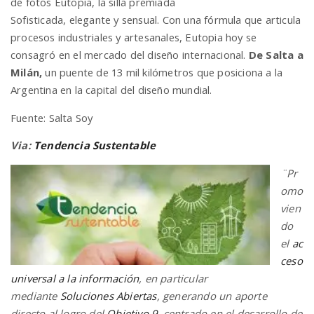
de fotos Eutopia, la silla premiada
Sofisticada, elegante y sensual. Con una fórmula que articula
procesos industriales y artesanales, Eutopia hoy se
consagró en el mercado del diseño internacional.
De Salta a
Milán,
un puente de 13 mil kilómetros que posiciona a la
Argentina en la capital del diseño mundial.
Fuente: Salta Soy
Via:
Tendencia Sustentable
¨Pr
omo
vien
do
el
ac
ceso
universal a la información
, en particular
mediante
Soluciones Abiertas
, generando un aporte
directo al logro del
Objetivo 9
, centrado en el desarrollo de