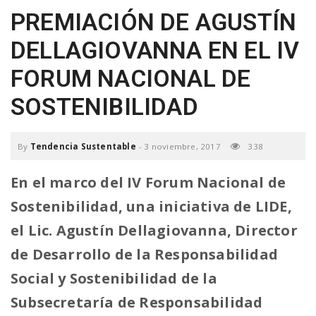
PREMIACIÓN DE AGUSTÍN
a
DELLAGIOVANNA EN EL IV
v
FORUM NACIONAL DE
SOSTENIBILIDAD
i
g
By
Tendencia Sustentable
-
3 noviembre, 2017
338
En el marco del IV Forum Nacional de
a
Sostenibilidad, una iniciativa de LIDE,
el Lic. Agustín Dellagiovanna, Director
t
de Desarrollo de la Responsabilidad
i
Social y Sostenibilidad de la
Subsecretaría de Responsabilidad
o