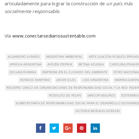
articuladamente para lograr la construcción de
un país más
socialmente responsable.
Vía
www.conectarsediariosustentable.com
ALEJANDRO JURADO
ARGENTINA AMBIENTAL
ARTICULACIÓN PÚBLICO-PRIVAD
ATREVIA ARGENTINA
AYELÉN STEPNIK
BETINA AZUGNA
CAROLINA STANLE
DELLAGIOVANNA
EMPRESAS EN EL CUIDADO DEL AMBIENTE
FORO NACIONAL
HORACIO MARTINO
JAVIER QUEL
LIDE ARGENTINA
MARINA GIMÉN
REGISTRO ÚNICO DE ORGANIZACIONES DE RESPONSABILIDAD SOCIAL Y LA RED FEDER
RODOLFO DE FELIPE
SANCOR SEGUROS
SOSTENIBI
SUBSECRETARÍA DE RESPONSABILIDAD SOCIAL PARA EL DESARROLLO SOSTENIBL
VICTORIA MORALES GORLERI