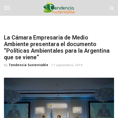
S
T
k
e
i
n
T
p
d
t
e
o
n
o
m
c
La Cámara Empresaria de Medio
a
i
Ambiente presentara el documento
i
a
g
n
“Políticas Ambientales para la Argentina
S
c
u
que se viene”
o
s
g
By
Tendencia Sustentable
-
17 septiembre, 2019
n
t
t
e
e
n
l
n
t
t
a
b
e
l
e
n