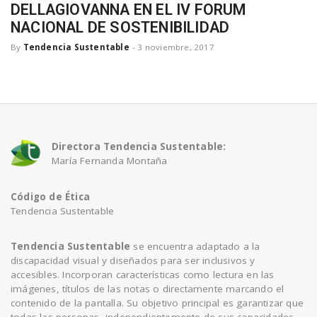
DELLAGIOVANNA EN EL IV FORUM
a
NACIONAL DE SOSTENIBILIDAD
By
Tendencia Sustentable
-
3 noviembre, 2017
v
i
g
Directora Tendencia Sustentable:
María Fernanda Montaña
a
Código de Ética
Tendencia Sustentable
t
Tendencia Sustentable
se encuentra adaptado a la
discapacidad visual y diseñados para ser inclusivos y
i
accesibles. Incorporan características como lectura en las
imágenes, títulos de las notas o directamente marcando el
contenido de la pantalla. Su objetivo principal es garantizar que
o
todas las personas, independientemente de sus capacidades