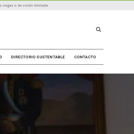
 ciegas o de visión limitada
B
ú
s
q
u
D
DIRECTORIO SUSTENTABLE
CONTACTO
e
d
a