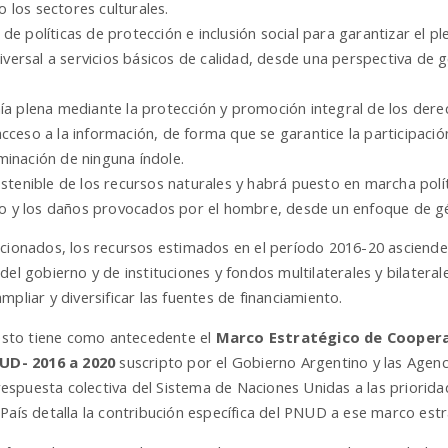
los sectores culturales.
e políticas de protección e inclusión social para garantizar el pl
niversal a servicios básicos de calidad, desde una perspectiva de g
ía plena mediante la protección y promoción integral de los dere
ceso a la información, de forma que se garantice la participación 
riminación de ninguna índole.
stenible de los recursos naturales y habrá puesto en marcha polí
ico y los daños provocados por el hombre, desde un enfoque de gé
ncionados, los recursos estimados en el período 2016-20 ascienden
del gobierno y de instituciones y fondos multilaterales y bilatera
pliar y diversificar las fuentes de financiamiento.
sto tiene como antecedente el
Marco Estratégico de Coopera
UD- 2016 a 2020
suscripto por el Gobierno Argentino y las Agen
a respuesta colectiva del Sistema de Naciones Unidas a las priorid
País detalla la contribución específica del PNUD a ese marco estr