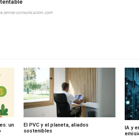
tentable
w.sense-comunicacion.com
es: un
El PVC y el planeta, aliados
IA y e
o
sostenibles
emisi