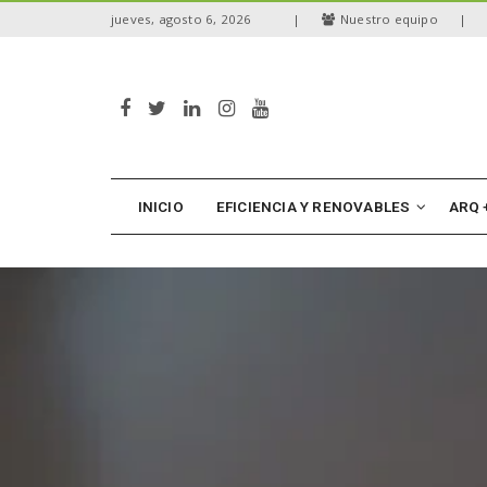
S
jueves, agosto 6, 2026
|
Nuestro equipo
|
k
i
p
t
o
m
a
i
n
INICIO
EFICIENCIA Y RENOVABLES
ARQ 
c
o
n
t
e
n
t