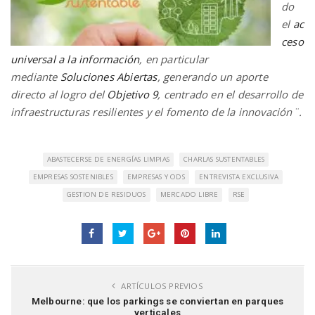
do
el
ac
ceso
universal a la información
, en particular
mediante
Soluciones Abiertas
, generando un aporte
directo al logro del
Objetivo 9
, centrado en el desarrollo de
infraestructuras resilientes y el fomento de la innovación¨.
ABASTECERSE DE ENERGÍAS LIMPIAS
CHARLAS SUSTENTABLES
EMPRESAS SOSTENIBLES
EMPRESAS Y ODS
ENTREVISTA EXCLUSIVA
GESTION DE RESIDUOS
MERCADO LIBRE
RSE
ARTÍCULOS PREVIOS
Melbourne: que los parkings se conviertan en parques
verticales