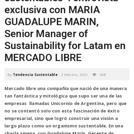
exclusiva con MARIA
a
GUADALUPE MARIN,
v
Senior Manager of
Sustainability for Latam en
i
MERCADO LIBRE
g
By
Tendencia Sustentable
-
3 febrero, 2021
468
a
Mercado libre una compañía que nació de una manera
tan fantástica y mitológica que supo ser una de las
t
empresas llamadas Unicornio de Argentina, pero que
no se contentó solo con esta fascinación de éxito
i
empresarial, sino que logró construir una visión a
largo plazo como un organismo sustentable. En una
o
charla amena, con Guadalupe Marín, Gerente de