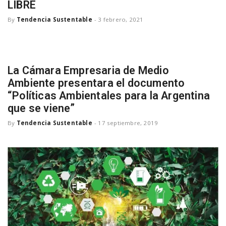
LIBRE
a
By
Tendencia Sustentable
-
3 febrero, 2021
v
La Cámara Empresaria de Medio
i
Ambiente presentara el documento
“Políticas Ambientales para la Argentina
g
que se viene”
By
Tendencia Sustentable
-
17 septiembre, 2019
a
t
i
o