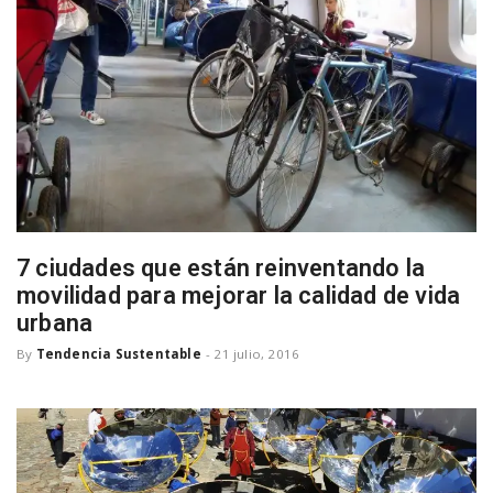
a
v
i
g
7 ciudades que están reinventando la
a
movilidad para mejorar la calidad de vida
urbana
By
Tendencia Sustentable
-
21 julio, 2016
t
i
o