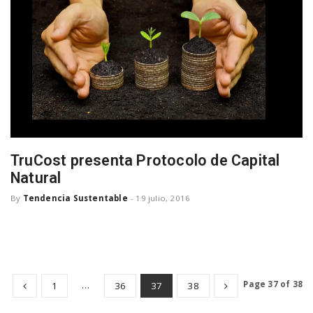
TruCost presenta Protocolo de Capital
Natural
By
Tendencia Sustentable
-
19 julio, 2016
…
Page 37 of 38
1
36
37
38