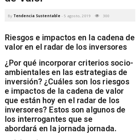
a
By
Tendencia Sustentable
-
5 agosto, 2019
300
v
Riesgos e impactos en la cadena de
i
valor en el radar de los inversores
¿Por qué incorporar criterios socio-
g
ambientales en las estrategias de
inversión? ¿Cuáles son los riesgos
a
e impactos de la cadena de valor
que están hoy en el radar de los
t
inversores? Estos son algunos de
los interrogantes que se
i
abordará en la jornada jornada.
o