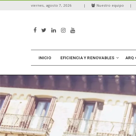
S
viernes, agosto 7, 2026
|
Nuestro equipo
|
k
i
p
t
o
m
a
i
n
INICIO
EFICIENCIA Y RENOVABLES
ARQ 
c
o
n
t
e
n
t