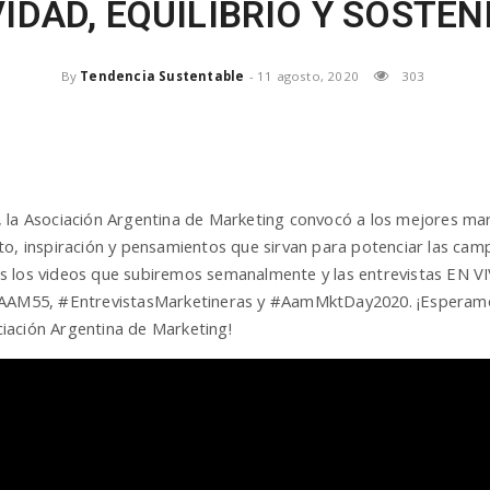
IDAD, EQUILIBRIO Y SOSTEN
By
Tendencia Sustentable
-
11 agosto, 2020
303
 la Asociación Argentina de Marketing convocó a los mejores mar
to, inspiración y pensamientos que sirvan para potenciar las ca
s los videos que subiremos semanalmente y las entrevistas EN V
#AAM55, #EntrevistasMarketineras y #AamMktDay2020. ¡Esperamo
iación Argentina de Marketing!