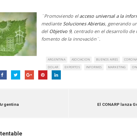
¨Promoviendo el
acceso universal a la info
mediante
Soluciones Abiertas
, generando un
del
Objetivo 9
, centrado en el desarrollo de i
fomento de la innovación¨.
ARGENTINA
ASOCIACION
BUENOS AIRES
CORONA
DOLAR
EXPERTOS
INFORMES
MARKETING
O
 Argentina
El CONARP lanza Guí
tentable