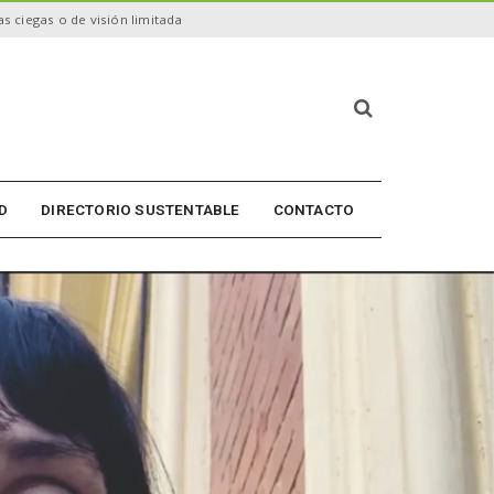
s ciegas o de visión limitada
B
ú
s
q
u
D
DIRECTORIO SUSTENTABLE
CONTACTO
e
d
a