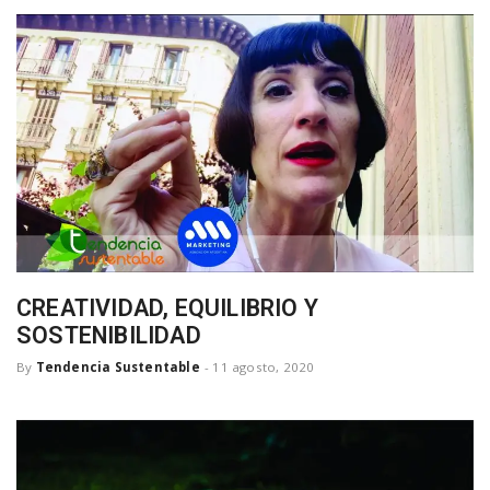
a
v
i
g
a
CREATIVIDAD, EQUILIBRIO Y
SOSTENIBILIDAD
t
By
Tendencia Sustentable
-
11 agosto, 2020
i
o