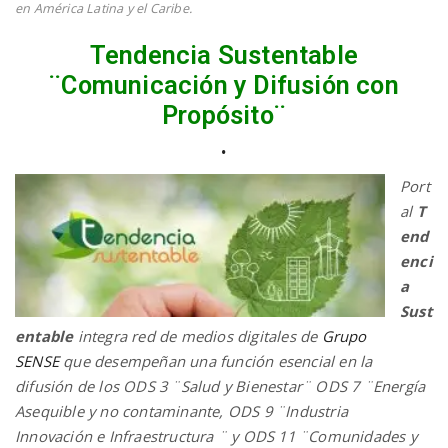
en América Latina y el Caribe.
Tendencia Sustentable
¨Comunicación y Difusión con
Propósito¨
.
Port
al
T
end
enci
a
Sust
entable
integra red de medios digitales de
Grupo
SENSE
que desempeñan una función esencial en la
difusión de los ODS 3 ¨Salud y Bienestar¨ ODS 7 ¨Energía
Asequible y no contaminante, ODS 9 ¨Industria
Innovación e Infraestructura ¨ y ODS 11 ¨Comunidades y