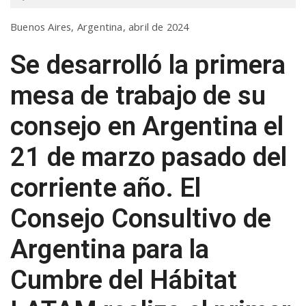
a
Buenos Aires, Argentina, abril de 2024
Se desarrolló la primera
v
mesa de trabajo de su
i
consejo en Argentina el
g
21 de marzo pasado del
corriente año. El
a
Consejo Consultivo de
t
Argentina para la
i
Cumbre del Hábitat
o