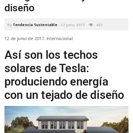
diseño
a
v
By
Tendencia Sustentable
-
12 junio, 2017
407
12 de junio de 2017. Internacional.
i
Así son los techos
g
solares de Tesla:
produciendo energía
a
con un tejado de diseño
t
i
o