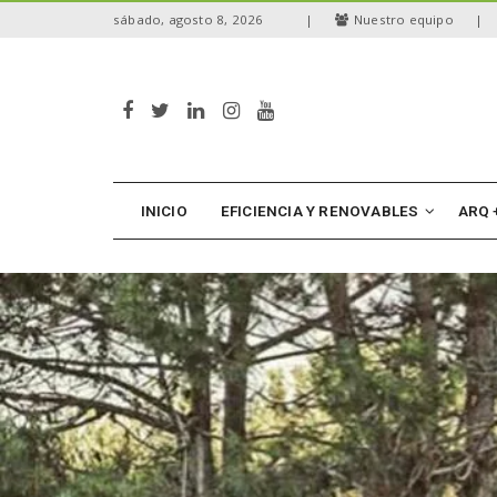
S
sábado, agosto 8, 2026
|
Nuestro equipo
|
k
i
p
t
o
m
a
i
n
INICIO
EFICIENCIA Y RENOVABLES
ARQ 
c
o
n
t
e
n
t