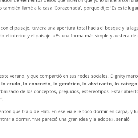
ión de elementos bellos que hicieron que yo lo sintiera con una e
también llamé a la casa ‘Corazonada’, porque dije: ‘Es este luga
con el paisaje, tuviera una apertura total hacia el bosque y la lagu
o el interior y el paisaje. «Es una forma más simple y austera de
 este verano, y que compartió en sus redes sociales, Dignity marc
, lo crudo, lo concreto, lo genérico, lo abstracto, lo categ
balizado de los conceptos, prejuicios, estereotipos. Estar abierto
”.
entón que trajo de Hatí. En ese viaje le tocó dormir en carpa, y 
ntrar a dormir. “Me pareció una gran idea y la adopé», señaló.