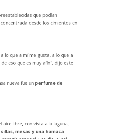
 preestablecidas que podían
o concentrada desde los cimientos en
a lo que a mí me gusta, a lo que a
 de eso que es muy afín”, dijo este
asa nueva fue un
perfume de
aire libre, con vista a la laguna,
 sillas, mesas y una hamaca