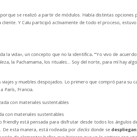
s
porque se realizó a partir de módulos. Había distintas opciones
 cliente. Y Calu participó activamente de todo el proceso, estuv
a la vida», un concepto que no la identifica
.
“
Yo vivo de acuerdo 
eza, la Pachamama, los rituales… Soy del norte, para mí hay algo
 viajes y muebles despojados. Lo primero que compró para su c
a París, Francia.
zada con materiales sustentables
o friendly está pensada para disfrutar desde todos los ángulos del 
es. De esta manera, está rodeada por
decks
donde se
despliegan