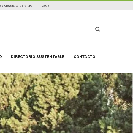
s ciegas o de visión limitada
B
ú
s
q
u
D
DIRECTORIO SUSTENTABLE
CONTACTO
e
d
a