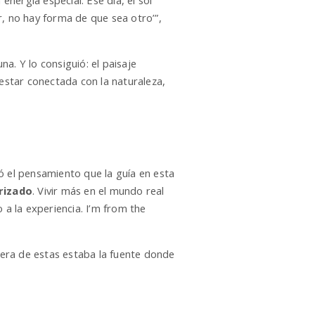
nergía especial. Ese día, el sol
r, no hay forma de que sea otro’”,
na. Y lo consiguió: el paisaje
 estar conectada con la naturaleza,
ó el pensamiento que la guía en esta
orizado
. Vivir más en el mundo real
 a la experiencia. I’m from the
fuera de estas estaba la fuente donde