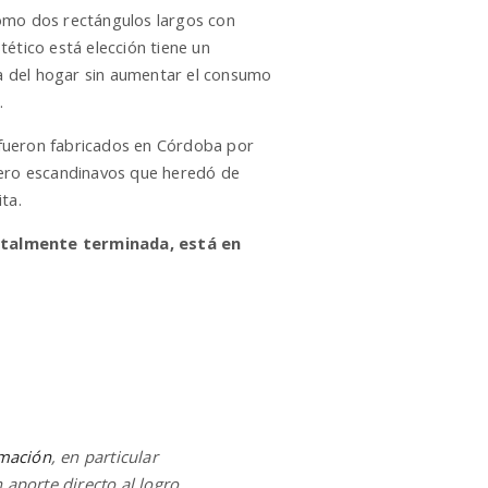
como dos rectángulos largos con
ético está elección tiene un
ura del hogar sin aumentar el consumo
.
, fueron fabricados en Córdoba por
 cuero escandinavos que heredó de
ta.
otalmente terminada, está en
rmación
, en particular
 aporte directo al logro