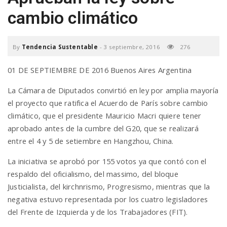
a
cambio climático
v
By
Tendencia Sustentable
-
3 septiembre, 2016
276
01 DE SEPTIEMBRE DE 2016 Buenos Aires Argentina
i
La Cámara de Diputados convirtió en ley por amplia mayoría
el proyecto que ratifica el Acuerdo de París sobre cambio
g
climático, que el presidente Mauricio Macri quiere tener
aprobado antes de la cumbre del G20, que se realizará
a
entre el 4 y 5 de setiembre en Hangzhou, China.
La iniciativa se aprobó por 155 votos ya que contó con el
t
respaldo del oficialismo, del massimo, del bloque
Justicialista, del kirchnrismo, Progresismo, mientras que la
i
negativa estuvo representada por los cuatro legisladores
del Frente de Izquierda y de los Trabajadores (FIT).
o