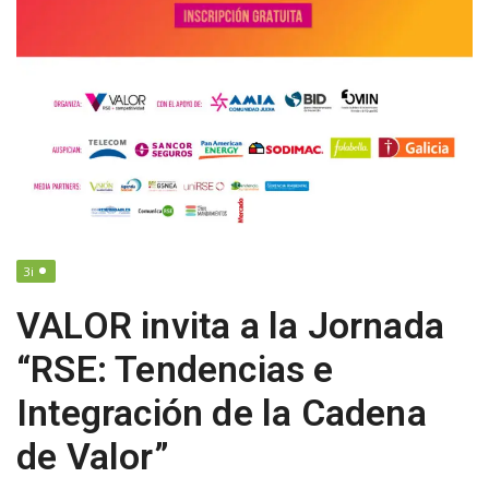
a
v
i
g
3i
a
VALOR invita a la Jornada
t
“RSE: Tendencias e
Integración de la Cadena
i
de Valor”
o