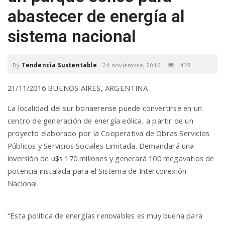
abastecer de energía al
a
sistema nacional
v
By
Tendencia Sustentable
-
24 noviembre, 2016
428
i
21/11/2016 BUENOS AIRES, ARGENTINA
g
La localidad del sur bonaerense puede convertirse en un
centro de generación de energía eólica, a partir de un
proyecto elaborado por la Cooperativa de Obras Servicios
a
Públicos y Servicios Sociales Limitada. Demandará una
inversión de u$s 170 millones y generará 100 megavatios de
t
potencia instalada para el Sistema de Interconexión
Nacional.
i
“Esta política de energías renovables es muy buena para
o