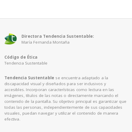
a
v
Directora Tendencia Sustentable:
María Fernanda Montaña
i
Código de Ética
g
Tendencia Sustentable
a
Tendencia Sustentable
se encuentra adaptado a la
discapacidad visual y diseñados para ser inclusivos y
accesibles. Incorporan características como lectura en las
t
imágenes, títulos de las notas o directamente marcando el
contenido de la pantalla. Su objetivo principal es garantizar que
todas las personas, independientemente de sus capacidades
i
visuales, puedan navegar y utilizar el contenido de manera
efectiva.
o