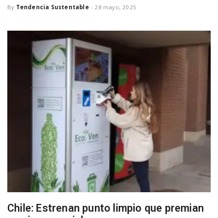
By
Tendencia Sustentable
-
28 mayo, 2025
a
v
i
g
a
t
i
Chile: Estrenan punto limpio que premian
o