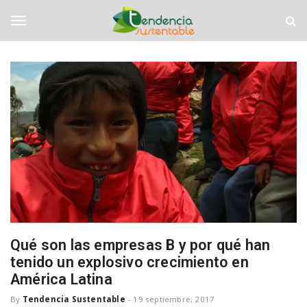
S
T
k
e
i
n
T
p
d
t
e
o
n
o
m
c
a
i
i
a
g
n
S
c
u
o
s
g
n
t
t
e
e
n
l
n
t
t
a
b
e
Qué son las empresas B y por qué han
l
tenido un explosivo crecimiento en
e
América Latina
n
By
Tendencia Sustentable
-
19 septiembre, 2017