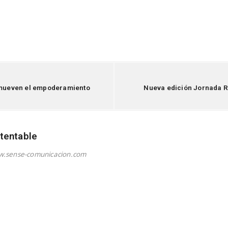
romueven el empoderamiento
Nueva edición Jornada R
a
tentable
w.sense-comunicacion.com