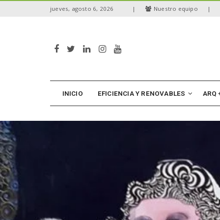
S
jueves, agosto 6, 2026
|
Nuestro equipo
|
k
i
p
t
o
m
a
i
n
INICIO
EFICIENCIA Y RENOVABLES
ARQ 
c
o
n
t
e
n
t