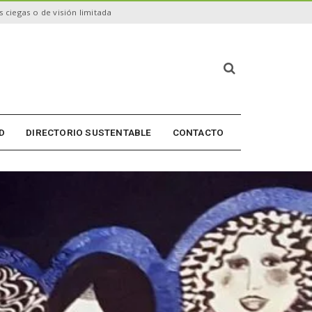
 ciegas o de visión limitada
B
ú
s
q
u
D
DIRECTORIO SUSTENTABLE
CONTACTO
e
d
a