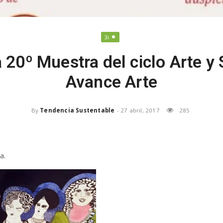
3i
a 20º Muestra del ciclo Arte y
Avance Arte
By
Tendencia Sustentable
-
27 abril, 2017
285
a.