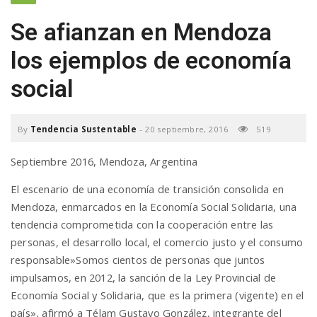
a
Se afianzan en Mendoza
los ejemplos de economía
v
social
i
By
Tendencia Sustentable
-
20 septiembre, 2016
519
g
Septiembre 2016, Mendoza, Argentina
a
El escenario de una economía de transición consolida en
Mendoza, enmarcados en la Economía Social Solidaria, una
tendencia comprometida con la cooperación entre las
t
personas, el desarrollo local, el comercio justo y el consumo
responsable»Somos cientos de personas que juntos
i
impulsamos, en 2012, la sanción de la Ley Provincial de
Economía Social y Solidaria, que es la primera (vigente) en el
país», afirmó a Télam Gustavo González, integrante del
o