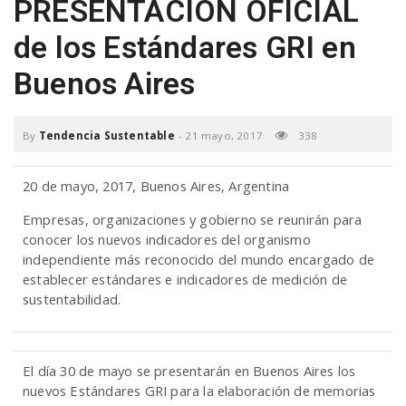
PRESENTACIÓN OFICIAL
a
de los Estándares GRI en
Buenos Aires
v
i
By
Tendencia Sustentable
-
21 mayo, 2017
338
g
20 de mayo, 2017, Buenos Aires, Argentina
Empresas, organizaciones y gobierno se reunirán para
conocer los nuevos indicadores del organismo
a
independiente más reconocido del mundo encargado de
establecer estándares e indicadores de medición de
t
sustentabilidad.
i
El día 30 de mayo se presentarán en Buenos Aires los
nuevos Estándares GRI para la elaboración de memorias
o