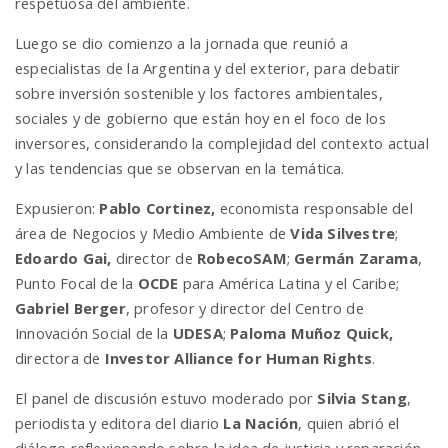
respetuosa del ambiente.
Luego se dio comienzo a la jornada que reunió a
especialistas de la Argentina y del exterior, para debatir
sobre inversión sostenible y los factores ambientales,
sociales y de gobierno que están hoy en el foco de los
inversores, considerando la complejidad del contexto actual
y las tendencias que se observan en la temática.
Expusieron:
Pablo Cortinez,
economista responsable del
área de Negocios y Medio Ambiente de
Vida Silvestre
;
Edoardo Gai,
director de
RobecoSAM
;
Germán Zarama
,
Punto Focal de la
OCDE
para América Latina y el Caribe;
Gabriel Berger
, profesor y director del Centro de
Innovación Social de la
UDESA
;
Paloma Muñoz Quick,
directora de
Investor Alliance for Human Rights
.
El panel de discusión estuvo moderado por
Silvia Stang
,
periodista y editora del diario
La Nación
, quien abrió el
diálogo reflexionando sobre la ide
a de justicia y reparación