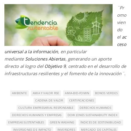
¨Pr
omo
vien
do
el
ac
ceso
universal a la información
, en particular
mediante
Soluciones Abiertas
, generando un aporte
directo al logro del
Objetivo 9
, centrado en el desarrollo de
infraestructuras resilientes y el fomento de la innovación¨.
AMBIENTE
AMIA Y VALOR RSE
AMIA-BID-FOMIN
BONOS VERDES
CADENA DE VALOR
CERTIFICACIONES
CULTURA EMPRESARIAL RESPONSABLE
DERECHOS HUMANOS
DERECHOS HUMANOS Y EMPRESAS
DOW JONES SUSTAINABILITY INDEX
EMPRESAS SUSTENTABLES
GREEN WASHING
ÍNDICES DE SOSTENIBILIDAD
INVERSIONES DE IMPACTO
INVERSORES
MERCADO DE CAPITALES