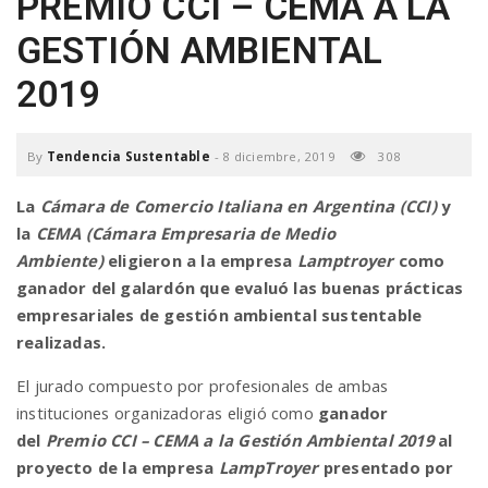
PREMIO CCI – CEMA A LA
a
GESTIÓN AMBIENTAL
2019
v
i
By
Tendencia Sustentable
-
8 diciembre, 2019
308
La
Cámara de Comercio Italiana en Argentina (CCI)
y
g
la
CEMA (Cámara Empresaria de Medio
Ambiente)
eligieron a la empresa
Lamptroyer
como
ganador del galardón que evaluó las buenas prácticas
a
empresariales de gestión ambiental sustentable
realizadas.
t
El jurado compuesto por profesionales de ambas
instituciones organizadoras eligió como
ganador
i
del
Premio CCI – CEMA a la Gestión Ambiental 2019
al
proyecto de la empresa
LampTroyer
presentado por
o