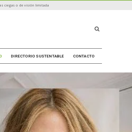
s ciegas o de visión limitada
B
ú
s
q
u
D
DIRECTORIO SUSTENTABLE
CONTACTO
e
d
a