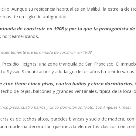
ilio. Aunque su residencia habitual es en Malibú, la estrella de
de más de un siglo de antigüedad.
inada de construir en 1908 y por la que la protagonista de
s norteamericanos.
s recientemente fue terminada de construir en 1908.
io Presidio Heights, una zona tranquila de San Francisco. El inmue
to Sylvain Schnaittacher y a lo largo de los años ha tenido varia
e cine tiene cinco pisos, cuatro baños y cinco dormitorios.
cho de tejas, balcones y grandes ventanales, típica de la locali
inco pisos, cuatro baños y cinco dormitorios. (Foto: Los Ángeles Times).
oberts es de techos altos, paredes blancas y suelo de madera, con
a una moderna decoración que mezcla elementos clásicos con co