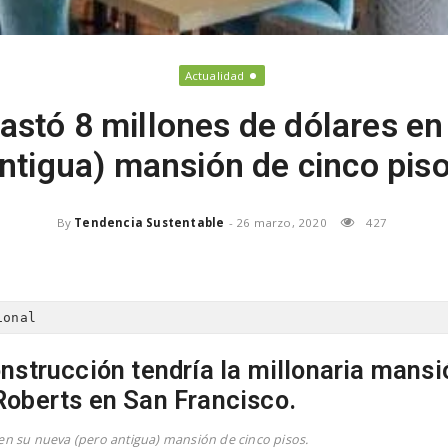
Actualidad
gastó 8 millones de dólares en
ntigua) mansión de cinco pis
By
Tendencia Sustentable
-
26 marzo, 2020
427
ional
nstrucción tendría la millonaria mansi
Roberts en San Francisco.
 en su nueva (pero antigua) mansión de cinco pisos.