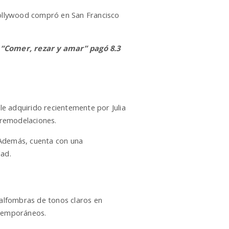
 Hollywood compró en San Francisco
 “Comer, rezar y amar” pagó 8.3
ble adquirido recientemente por Julia
s remodelaciones.
Además, cuenta con una
dad.
 alfombras de tonos claros en
ntemporáneos.