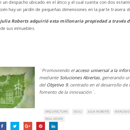
ne un despacho ubicado en el ático y el cual cuenta con dos estante
bién hay un jardín de pequeñas dimensiones en la parte trasera de
Julia Roberts adquirió esta millonaria propiedad a través 
de sus inmuebles.
¨Promoviendo el
acceso universal a la info
mediante
Soluciones Abiertas
, generando un
del
Objetivo 9
, centrado en el desarrollo de i
fomento de la innovación¨.
ARQUITECTURA
EEUU
JULIA ROBERTS
MERCADO 
REAL ESTATE