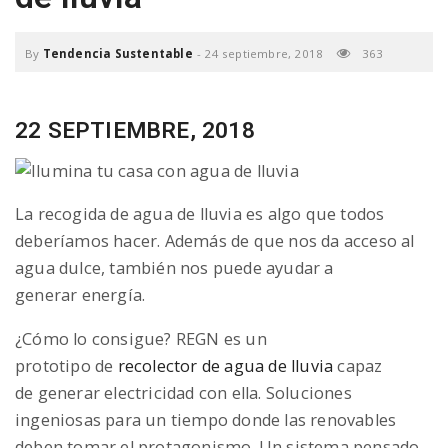
a
By
Tendencia Sustentable
-
24 septiembre, 2018
363
v
22 SEPTIEMBRE, 2018
i
g
La recogida de agua de lluvia es algo que todos
deberíamos hacer. Además de que nos da acceso al
a
agua dulce, también nos puede ayudar a
generar energía.
t
¿Cómo lo consigue? REGN es un
prototipo de
recolector de agua de lluvia
capaz
i
de generar electricidad con ella. Soluciones
ingeniosas para un tiempo donde las renovables
o
deben tomar el protagonismo. Un sistema pensado