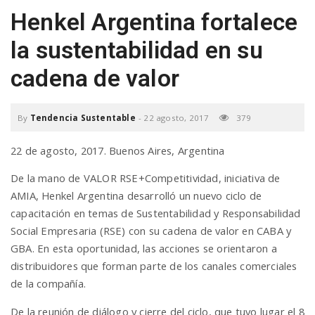
Henkel Argentina fortalece
a
la sustentabilidad en su
v
cadena de valor
i
By
Tendencia Sustentable
-
22 agosto, 2017
379
g
22 de agosto, 2017. Buenos Aires, Argentina
De la mano de VALOR RSE+Competitividad, iniciativa de
a
AMIA, Henkel Argentina desarrolló un nuevo ciclo de
capacitación en temas de Sustentabilidad y Responsabilidad
t
Social Empresaria (RSE) con su cadena de valor en CABA y
GBA. En esta oportunidad, las acciones se orientaron a
distribuidores que forman parte de los canales comerciales
i
de la compañía.
De la reunión de diálogo y cierre del ciclo, que tuvo lugar el 8
o