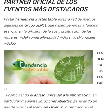
PARTNER OFICIAL
DE LOS
EVENTOS MÁS DESTACADOS
Portal
Tendencia Sustentable
integra red de medios
digitales de
Grupo SENSE
que desempeñan una función
esencial en la difusión de la voz y la situación de las
mujeres. #DePromesaARealidad #ObjetivosMundiales
#ODS5
TEN
DEN
CIA
SUS
TEN
TAB
LE
¨Promoviendo el
acceso universal a la información
, en
particular mediante
Soluciones Abiertas
, generando un
aporte directo al logro del
Objetivo 9
, centrado en el