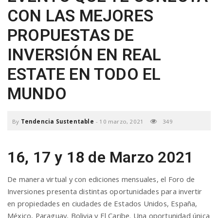
CON LAS MEJORES
a
PROPUESTAS DE
v
INVERSIÓN EN REAL
ESTATE EN TODO EL
i
MUNDO
g
By
Tendencia Sustentable
-
10 marzo, 2021
349
a
16, 17 y 18 de Marzo 2021
t
De manera virtual y con ediciones mensuales, el Foro de
i
Inversiones presenta distintas oportunidades para invertir
en propiedades en ciudades de Estados Unidos, España,
México, Paraguay, Bolivia y El Caribe. Una oportunidad única
o