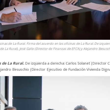
cinas de La Rural. Firma del acuerdo en las oficinas de La Rural. De izquie
de La Rural), José Gallo (Director de Finanzas de EFCA) y Alejandro Besusch
 de La Rural.
De izquierda a derecha: Carlos Solanet (Director C
ejandro Besuschio (Director Ejecutivo de Fundación Vivienda Digna