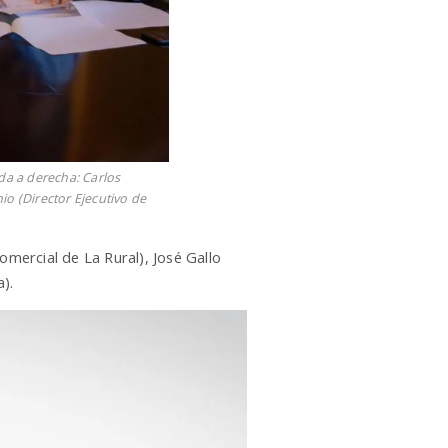
rda a derecha: Carlos
io (Director Ejecutivo de
omercial de La Rural), José Gallo
).