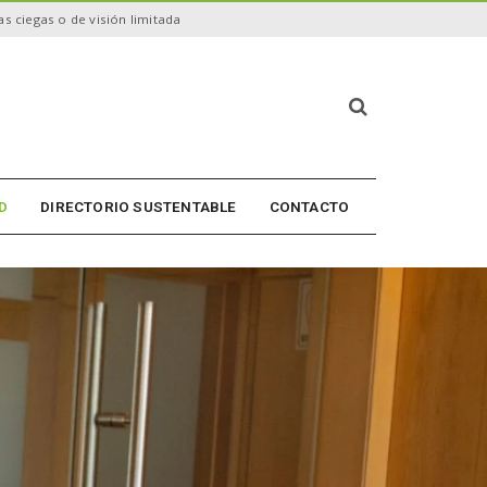
s ciegas o de visión limitada
B
ú
s
q
u
D
DIRECTORIO SUSTENTABLE
CONTACTO
e
d
a