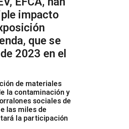
EV, EFCA, han
riple impacto
xposición
ienda
, que se
o de 2023 en el
ación de materiales
de la contaminación y
corralones sociales de
e las miles de
ará la participación