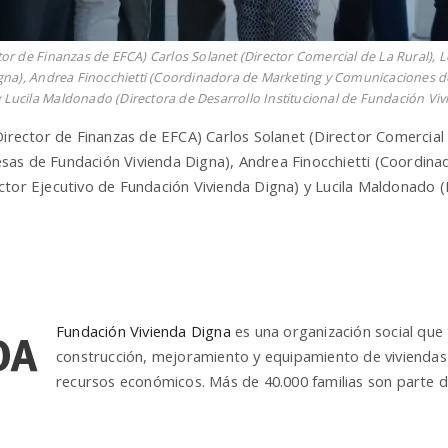
ctor de Finanzas de EFCA) Carlos Solanet (Director Comercial de La Rural),
na), Andrea Finocchietti (Coordinadora de Marketing y Comunicaciones de
 Lucila Maldonado (Directora de Desarrollo Institucional de Fundación Viv
Director de Finanzas de EFCA) Carlos Solanet (Director Comercial
sas de Fundación Vivienda Digna), Andrea Finocchietti (Coordin
ctor Ejecutivo de Fundación Vivienda Digna) y Lucila Maldonado (D
Fundación Vivienda Digna
es una organización social que 
construcción, mejoramiento y equipamiento de viviendas 
recursos económicos. Más de 40.000 familias son parte 