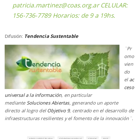
patricia.martinez@coas.org.ar CELULAR:
156-736-7789 Horarios: de 9 a 19hs.
Difusión:
Tendencia Sustentable
¨Pr
omo
vien
do
el
ac
ceso
universal a la información
, en particular
mediante
Soluciones Abiertas
, generando un aporte
directo al logro del
Objetivo 9
, centrado en el desarrollo de
infraestructuras resilientes y el fomento de la innovación¨.