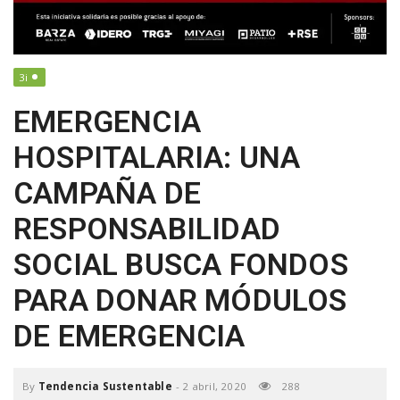
a
v
3i
EMERGENCIA
i
HOSPITALARIA: UNA
g
CAMPAÑA DE
RESPONSABILIDAD
a
SOCIAL BUSCA FONDOS
t
PARA DONAR MÓDULOS
DE EMERGENCIA
i
By
Tendencia Sustentable
-
2 abril, 2020
288
o