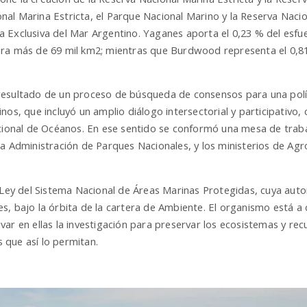
al Marina Estricta, el Parque Nacional Marino y la Reserva Naci
 Exclusiva del Mar Argentino. Yaganes aporta el 0,23 % del esfue
era más de 69 mil km2; mientras que Burdwood representa el 0,81
.
resultado de un proceso de búsqueda de consensos para una polí
os, que incluyó un amplio diálogo intersectorial y participativo, c
acional de Océanos. En ese sentido se conformó una mesa de traba
a Administración de Parques Nacionales, y los ministerios de Agro
 Ley del Sistema Nacional de Áreas Marinas Protegidas, cuya autor
s, bajo la órbita de la cartera de Ambiente. El organismo está a
ar en ellas la investigación para preservar los ecosistemas y re
s que así lo permitan.