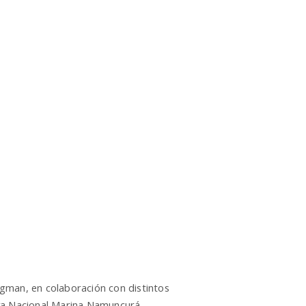
rgman, en colaboración con distintos
rva Nacional Marina Namuncurá–