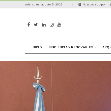
S
miércoles, agosto 5, 2026
|
Nuestro equipo
k
i
p
t
o
m
a
i
n
INICIO
EFICIENCIA Y RENOVABLES
ARQ 
c
o
n
t
e
n
t