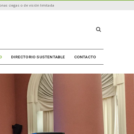
nas ciegas o de visión limitada
B
ú
s
q
u
D
DIRECTORIO SUSTENTABLE
CONTACTO
e
d
a