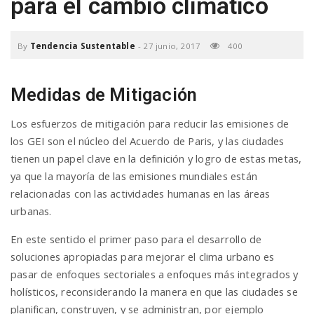
para el cambio climático
a
By
Tendencia Sustentable
-
27 junio, 2017
400
v
Medidas de Mitigación
i
Los esfuerzos de mitigación para reducir las emisiones de
los GEI son ​​el núcleo del Acuerdo de Paris, y las ciudades
g
tienen un papel clave en la definición y logro de estas metas,
ya que la mayoría de las emisiones mundiales están
a
relacionadas con las actividades humanas en las áreas
urbanas.
t
En este sentido el primer paso para el desarrollo de
soluciones apropiadas para mejorar el clima urbano es
i
pasar de enfoques sectoriales a enfoques más integrados y
holísticos, reconsiderando la manera en que las ciudades se
planifican, construyen, y se administran, por ejemplo
o