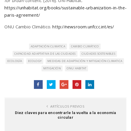
for urban content.
(2016). UN-Habitat.
https://unhabitat.org/books/sustainable-urbanization-in-the-
paris-agreement/
ONU Cambio Climático.
http://newsroom.unfccc.int/es/
ADAPTACIÓN CLIMATICA
CAMBIO CLIMÁTICO
CAPACIDAD ADAPTATIVA DE LAS CIUDADES
CIUDADES SOSTENIBLES
ECOLOGÍA
ECOLOGY
MEDIDAS DE ADAPTACIÓN Y MITIGACIÓN CLIMATICA
MITIGACIÓN
ONU HABITAT
ARTÍCULOS PREVIOS
Diez claves para encontrarle la vuelta a la economía
circular