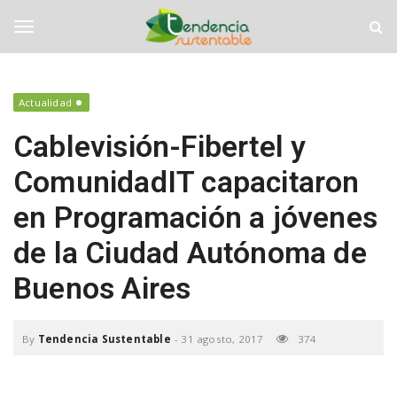
S
T
k
e
i
n
T
p
d
t
e
o
n
o
Actualidad
m
c
a
i
Cablevisión-Fibertel y
i
a
g
n
S
ComunidadIT capacitaron
c
u
o
s
g
en Programación a jóvenes
n
t
t
e
de la Ciudad Autónoma de
e
n
l
n
t
Buenos Aires
t
a
b
e
l
By
Tendencia Sustentable
-
31 agosto, 2017
374
e
n