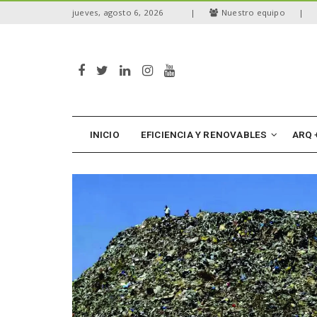
S
jueves, agosto 6, 2026
|
Nuestro equipo
|
k
i
p
t
o
m
a
i
n
INICIO
EFICIENCIA Y RENOVABLES
ARQ 
c
o
n
t
e
n
t