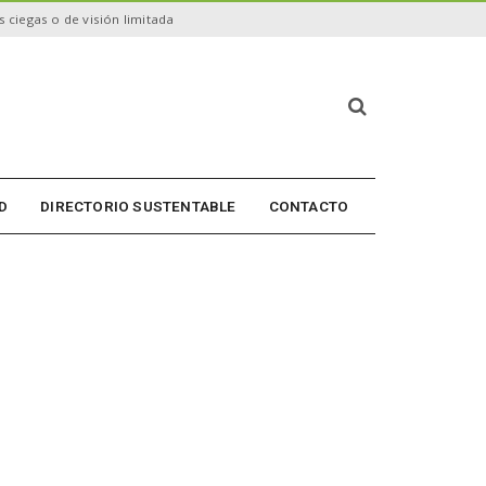
 ciegas o de visión limitada
B
ú
s
q
u
D
DIRECTORIO SUSTENTABLE
CONTACTO
e
d
a