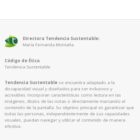
a
v
Directora Tendencia Sustentable:
María Fernanda Montaña
i
Código de Ética
g
Tendencia Sustentable
a
Tendencia Sustentable
se encuentra adaptado a la
discapacidad visual y diseñados para ser inclusivos y
accesibles. Incorporan características como lectura en las
t
imágenes, títulos de las notas o directamente marcando el
contenido de la pantalla. Su objetivo principal es garantizar que
todas las personas, independientemente de sus capacidades
i
visuales, puedan navegar y utilizar el contenido de manera
efectiva.
o