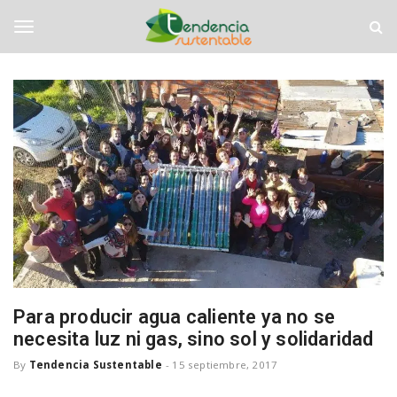
S
T
k
e
i
n
T
p
d
t
e
o
n
o
m
c
a
i
i
a
g
n
S
c
u
o
s
g
n
t
t
e
e
n
l
n
t
t
a
b
e
Para producir agua caliente ya no se
l
necesita luz ni gas, sino sol y solidaridad
e
n
By
Tendencia Sustentable
-
15 septiembre, 2017