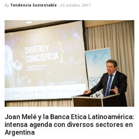
By
Tendencia Sustentable
-
25 octubre, 2017
a
v
i
g
a
t
Joan Melé y la Banca Etica Latinoamérica:
i
intensa agenda con diversos sectores en
Argentina
o