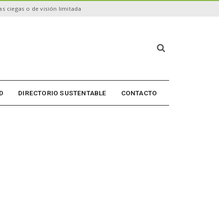
s ciegas o de visión limitada
B
ú
s
q
u
D
DIRECTORIO SUSTENTABLE
CONTACTO
e
d
a