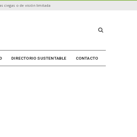
s ciegas o de visión limitada
B
ú
s
q
u
D
DIRECTORIO SUSTENTABLE
CONTACTO
e
d
a