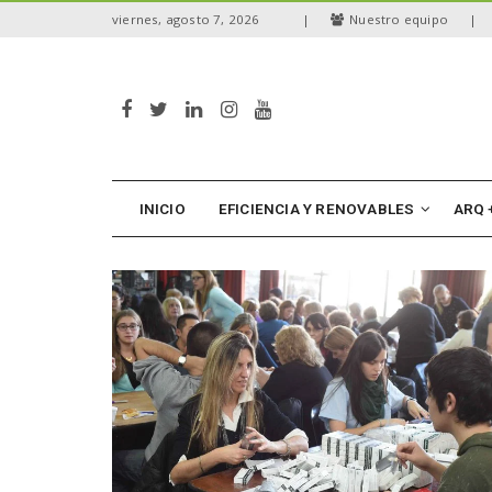
S
viernes, agosto 7, 2026
|
Nuestro equipo
|
k
i
p
t
o
m
a
i
n
INICIO
EFICIENCIA Y RENOVABLES
ARQ 
c
o
n
t
e
n
t