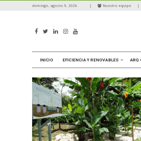
S
domingo, agosto 9, 2026
|
Nuestro equipo
|
k
i
p
t
o
m
a
i
n
INICIO
EFICIENCIA Y RENOVABLES
ARQ 
c
o
n
t
e
n
t