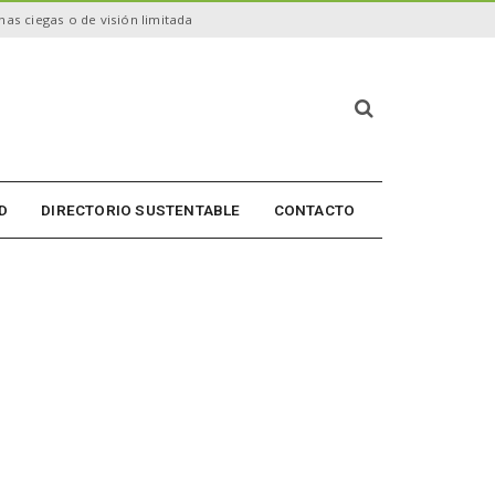
as ciegas o de visión limitada
B
ú
s
q
u
D
DIRECTORIO SUSTENTABLE
CONTACTO
e
d
a